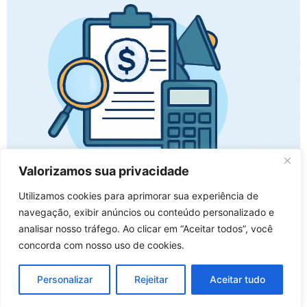
Valorizamos sua privacidade
Publicada em 10.06.2025 Foi divulgada no Portal da
Utilizamos cookies para aprimorar sua experiência de
Nota Fiscal Eletrônica (NF-e) a versão 1.10 da Nota
navegação, exibir anúncios ou conteúdo personalizado e
Técnica nº 2025/002, promovendo diversas alterações
analisar nosso tráfego. Ao clicar em “Aceitar todos”, você
em campos e regras de validação. Destacamos as
concorda com nosso uso de cookies.
seguintes alterações: Simples Nacional e MEI
Relativamente a rejeição 1115, que se refere a falta de
Personalizar
Rejeitar
Aceitar tudo
preenchimento do grupo de IBS e CBS, foram […]