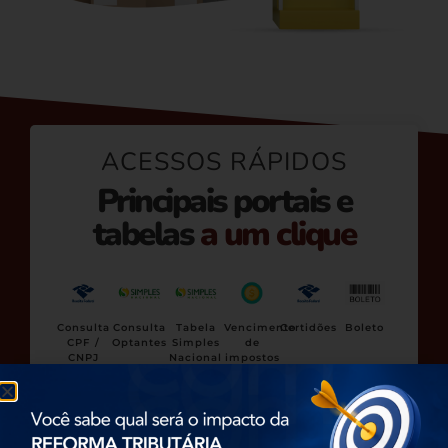
ACESSOS RÁPIDOS
Principais portais e
tabelas
a um clique
Consulta
Consulta
Consulta
Tabela
Vencimento
Certidões
Boleto
Ministér
Via
CPF /
Optantes
Simples
de
do
Rápida
CNPJ
Nacional
impostos
Trabalh
e
contribuições
Consulta
Sintegra