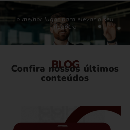
o melhor lugar para elevar o seu
negócio
BLOG
Confira nossos últimos
conteúdos