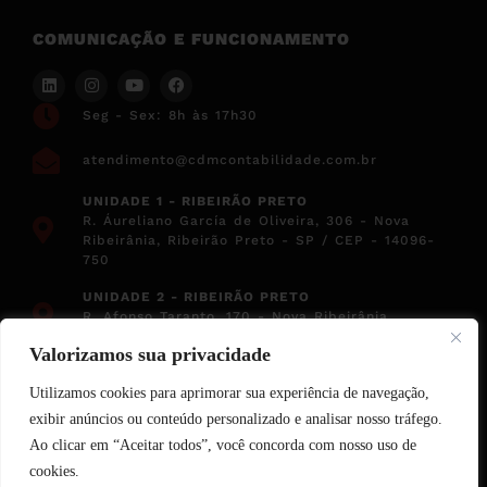
COMUNICAÇÃO E FUNCIONAMENTO
Seg - Sex: 8h às 17h30
atendimento@cdmcontabilidade.com.br
UNIDADE 1 - RIBEIRÃO PRETO
R. Áureliano García de Oliveira, 306 - Nova
Ribeirânia, Ribeirão Preto - SP / CEP - 14096-
750
UNIDADE 2 - RIBEIRÃO PRETO
R. Afonso Taranto, 170 - Nova Ribeirânia,
Ribeirão Preto - SP / CEP - 14030-640
Valorizamos sua privacidade
UNIDADE 3 - BARRETOS
R. Argentina, 1560 - Sala 56 - América, Barretos
Utilizamos cookies para aprimorar sua experiência de navegação,
- SP / CEP - 14783-192
exibir anúncios ou conteúdo personalizado e analisar nosso tráfego.
Ao clicar em “Aceitar todos”, você concorda com nosso uso de
cookies.