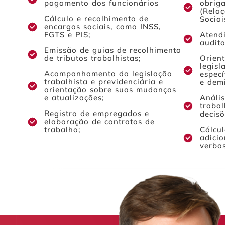
pagamento dos funcionários
obrig
(Rela
Cálculo e recolhimento de
Sociai
encargos sociais, como INSS,
FGTS e PIS;
Atendi
audito
Emissão de guias de recolhimento
de tributos trabalhistas;
Orien
legisl
Acompanhamento da legislação
especí
trabalhista e previdenciária e
e dem
orientação sobre suas mudanças
e atualizações;
Anális
traba
Registro de empregados e
decisõ
elaboração de contratos de
trabalho;
Cálcul
adicio
verbas