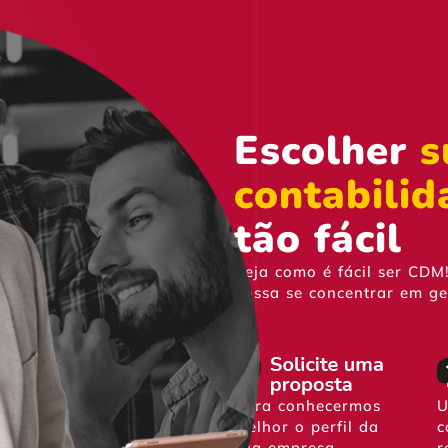
Escolher
s
contabilid
tão fácil
Veja como é fácil ser CDM
possa se concentrar em ge
Para conhecermos
U
melhor o perfil da
c
sua empresa,
r