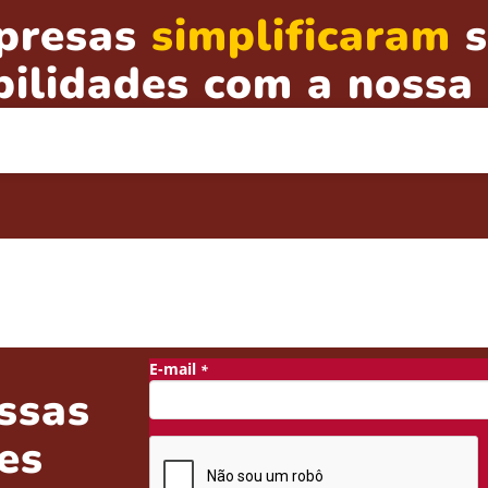
presas
simplificaram
s
bilidades com a nossa 
ssas
es