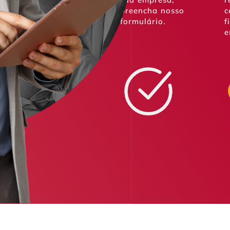
preencha nosso
c
formulário.
f
e