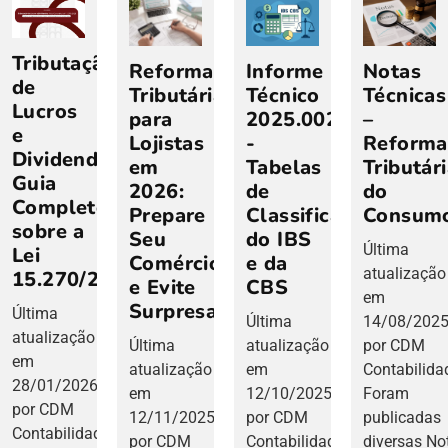
Tributação
Reforma
Informe
Notas
de
Tributária
Técnico
Técnicas
Lucros
para
2025.002
–
e
Lojistas
-
Reforma
Dividendos:
em
Tabelas
Tributár
Guia
2026:
de
do
Completo
Prepare
Classificação
Consum
sobre a
Seu
do IBS
Última
Lei
Comércio
e da
atualização
15.270/2025
e Evite
CBS
em
Surpresas
Última
Última
14/08/202
atualização
Última
atualização
por CDM
em
atualização
em
Contabilida
28/01/2026
em
12/10/2025
Foram
por CDM
12/11/2025
por CDM
publicadas
Contabilidade
por CDM
Contabilidade
diversas No