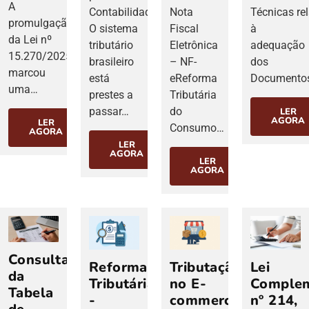
A
Contabilidade
Nota
Técnicas re
promulgação
O sistema
Fiscal
à
da Lei nº
tributário
Eletrônica
adequação
15.270/2025
brasileiro
– NF-
dos
marcou
está
eReforma
Documento
uma…
prestes a
Tributária
passar…
do
LER
AGORA
LER
Consumo…
AGORA
LER
AGORA
LER
AGORA
Consulta
Reforma
Tributação
Lei
da
Tributária
no E-
Comple
Tabela
-
commerce:
nº 214,