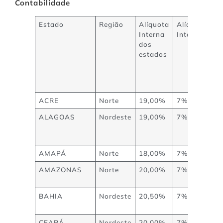
Contabilidade
Estado
Região
Alíquota
Alíquota
Interna
Interestadua
dos
estados
ACRE
Norte
19,00%
7%
ALAGOAS
Nordeste
19,00%
7%
AMAPÁ
Norte
18,00%
7%
AMAZONAS
Norte
20,00%
7%
BAHIA
Nordeste
20,50%
7%
CEARÁ
Nordeste
20,00%
7%