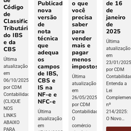
de
Publicada
o que
de 16
Código
nova
você
de
de
versão
precisa
janeiro
Classificação
de
saber
de
Tributária
nota
para
2025
do IBS
técnica
vender
e da
Última
que
mais e
CBS
atualização
adequa
pagar
em
os
menos
Última
23/01/202
campos
impostos
atualização
por CDM
de IBS,
em
Última
Contabilida
CBS e
06/10/2025
atualização
Entenda a
IS na
por CDM
em
Lei
NF-e e
Contabilidade
26/05/2025
Complemen
NFC-e
(CLIQUE
por CDM
nº
NOS
Última
Contabilidade
214/2025:
LINKS
atualização
O
O Novo…
ABAIXO
em
comércio
PARA