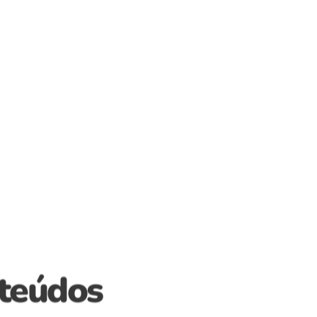
egócio
nteúdos