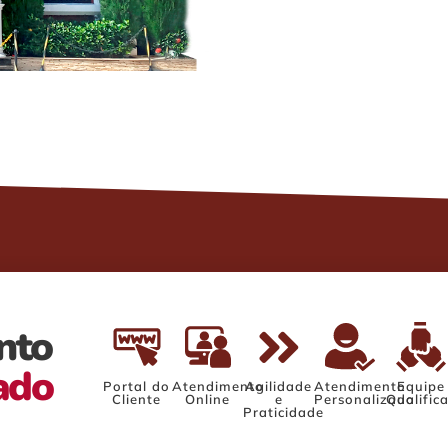
nto
zado
Portal do
Atendimento
Agilidade
Atendimento
Equipe
Cliente
Online
e
Personalizado
Qualific
Praticidade