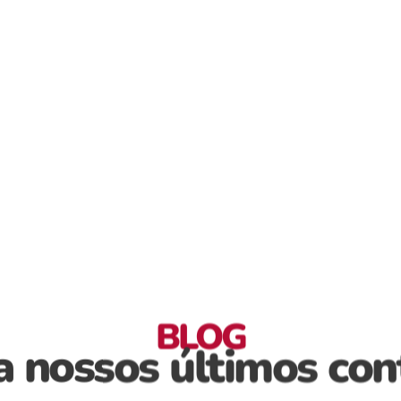
hor lugar para elevar o seu n
BLOG
a nossos últimos co