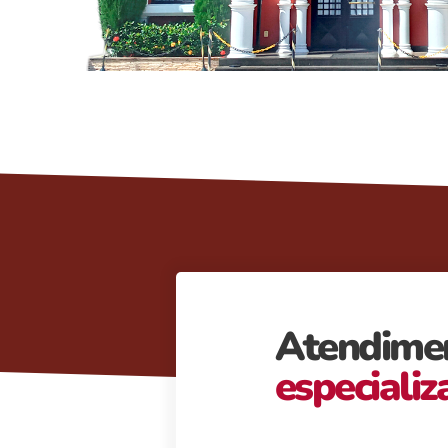
Atendime
especiali