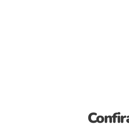
o mel
Confir